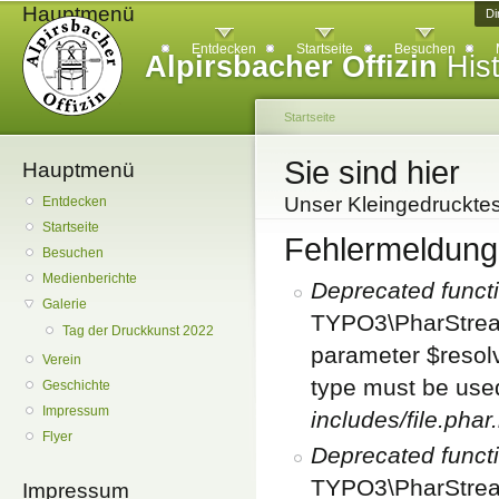
Hauptmenü
Di
Entdecken
Startseite
Besuchen
Alpirsbacher Offizin
Hist
Startseite
Sie sind hier
Hauptmenü
Unser Kleingedruckte
Entdecken
Startseite
Fehlermeldung
Besuchen
Medienberichte
Deprecated funct
Galerie
TYPO3\PharStream
Tag der Druckkunst 2022
parameter $resolve
Verein
type must be use
Geschichte
Impressum
includes/file.phar
Flyer
Deprecated funct
TYPO3\PharStream
Impressum