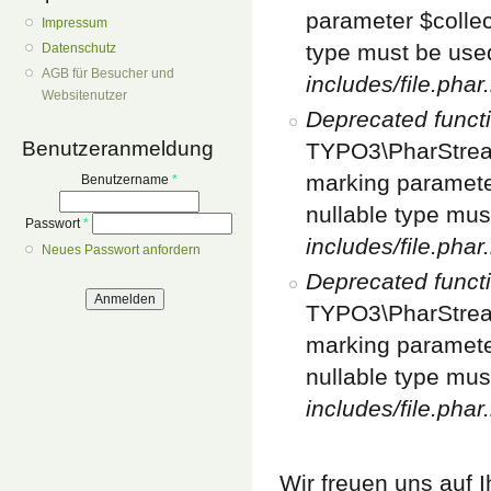
parameter $collect
Impressum
type must be use
Datenschutz
AGB für Besucher und
includes/file.phar
Websitenutzer
Deprecated funct
Benutzeranmeldung
TYPO3\PharStream
marking parameter
Benutzername
*
nullable type mus
Passwort
*
includes/file.phar
Neues Passwort anfordern
Deprecated funct
TYPO3\PharStream
marking parameter
nullable type mus
includes/file.phar
Wir freuen uns auf 