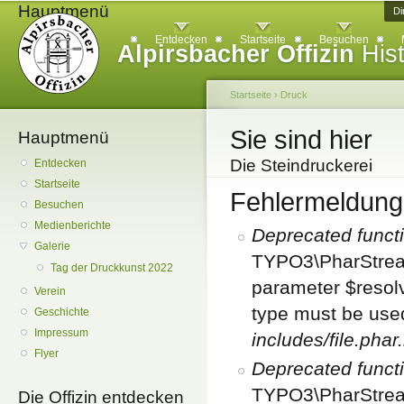
Hauptmenü
Di
Entdecken
Startseite
Besuchen
Alpirsbacher Offizin
Hist
Startseite
›
Druck
Sie sind hier
Hauptmenü
Die Steindruckerei
Entdecken
Startseite
Fehlermeldung
Besuchen
Medienberichte
Deprecated funct
Galerie
TYPO3\PharStream
Tag der Druckkunst 2022
parameter $resolve
Verein
type must be use
Geschichte
Impressum
includes/file.phar
Flyer
Deprecated funct
TYPO3\PharStream
Die Offizin entdecken