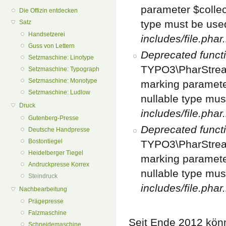
parameter $collect
Die Offizin entdecken
type must be use
Satz
Handsetzerei
includes/file.phar
Guss von Lettern
Deprecated funct
Setzmaschine: Linotype
TYPO3\PharStream
Setzmaschine: Typograph
Setzmaschine: Monotype
marking parameter
Setzmaschine: Ludlow
nullable type mus
Druck
includes/file.phar
Gutenberg-Presse
Deprecated funct
Deutsche Handpresse
Bostontiegel
TYPO3\PharStream
Heidelberger Tiegel
marking parameter
Andruckpresse Korrex
nullable type mus
Steindruck
includes/file.phar
Nachbearbeitung
Prägepresse
Falzmaschine
Seit Ende 2012 kön
Schneidemaschine